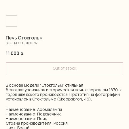
Печь Стокгольм
SKU:
PECH-STOK-W
11 000
р.
Out of stock
В основе модели "Стокгольм" стильная
белоглазурованная историческая печь с зеркалом 1870-х
годов шведского производства. Прототип на фотографии
установлен в Стокгольме (Skeppsbron, 46).
Наименование: Аромалампа
Наименование: Подсвечник
Наименование: Печь
Страна производителя: Россия
Цвет: Белый