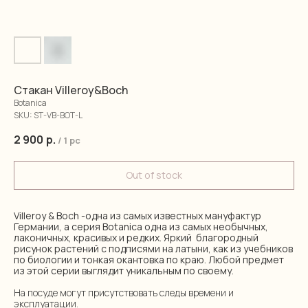
Стакан Villeroy&Boch
Botanica
SKU:
ST-VB-BOT-L
2 900
р.
/
1 pc
Out of stock
Villeroy & Boch -одна из самых известных мануфактур
Германии, а серия Botanica одна из самых необычных,
лаконичных, красивых и редких. Яркий благородный
рисунок растений с подписями на латыни, как из учебников
по биологии и тонкая окантовка по краю. Любой предмет
из этой серии выглядит уникальным по своему.
На посуде могут присутствовать следы времени и
эксплуатации.