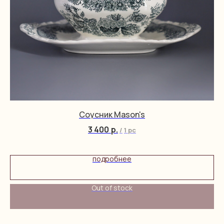
Соусник Mason's
3 400
р.
/
1 pc
подробнее
Out of stock