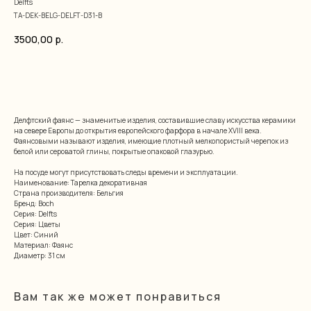
Delfts
TA-DEK-BELG-DELFT-D31-B
3500,00
р.
добавить в корзину
Делфтский фаянс — знаменитые изделия, составившие славу искусства керамики
на севере Европы до открытия европейского фарфора в начале XVIII века.
Фаянсовыми называют изделия, имеющие плотный мелкопористый черепок из
белой или сероватой глины, покрытые опаковой глазурью.
На посуде могут присутствовать следы времени и эксплуатации.
Наименование: Тарелка декоративная
Страна производителя: Бельгия
Бренд: Boch
Серия: Delfts
Серия: Цветы
Цвет: Синий
Материал: Фаянс
Диаметр: 31 см
Вам так же может понравиться