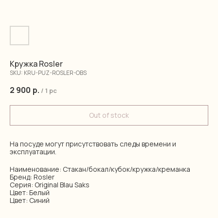
Кружка Rosler
SKU:
KRU-PUZ-ROSLER-OBS
2 900
р.
/
1 pc
Out of stock
На посуде могут присутствовать следы времени и
эксплуатации.
Наименование: Стакан/бокал/кубок/кружка/креманка
Бренд: Rosler
Серия: Original Blau Saks
Цвет: Белый
Цвет: Синий