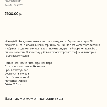
Alt Amsterdam
PA-VB-US-AMST
3600,00
р.
добавить в корзину
Villeroy & Boch -одна из самых известных мануфактур Германии, а серия Alt
Amsterdam – одна из самых ярких серий компании. На предметах этого дизайна
изображены цветочные узоры, в том числе на внутренней стороне чашки. Но в
отличии от серии Summer day, у Alt Amsterdam узор более графичный и форма
чашки классическая.
Наименование: Чайная/кофейная пара
Страна производителя: Германия
Бренд: Villeroy&Boch
Серия: Alt Amsterdam
Цвет: Разноцветный
Материал: Фарфор
Объём: 180 мл
Вам так же может понравиться