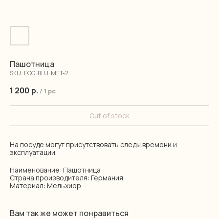
Пашотница
SKU:
EGG-BLU-MET-2
1 200
р.
/
1 pc
Out of stock
На посуде могут присутствовать следы времени и
эксплуатации.
Наименование: Пашотница
Страна производителя: Германия
Материал: Мельхиор
Вам так же может понравиться