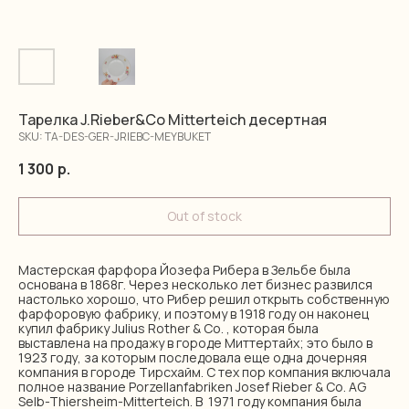
Тарелка J.Rieber&Co Mitterteich десертная
SKU:
TA-DES-GER-JRIEBC-MEYBUKET
1 300
р.
Out of stock
Мастерская фарфора Йозефа Рибера в Зельбе была
основана в 1868г. Через несколько лет бизнес развился
настолько хорошо, что Рибер решил открыть собственную
фарфоровую фабрику, и поэтому в 1918 году он наконец
купил фабрику Julius Rother & Co. , которая была
выставлена ​​на продажу в городе Миттертайх; это было в
1923 году, за которым последовала еще одна дочерняя
компания в городе Тирсхайм. С тех пор компания включала
полное название Porzellanfabriken Josef Rieber & Co. AG
Selb-Thiersheim-Mitterteich. В 1971 году компания была