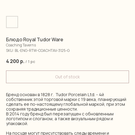
Блюдо Royal Tudor Ware
Coaching Taverns
SKU:
BL-ENG-RTW-COACHTAV-3125-G
4 200
р.
/
1 pc
Out of stock
Бренд основан в 1828 г. Tudor Porcelain Ltd. - 4й
собственник этой торговой марки с 19 века, планирующий
сделать ее по-настоящему глобальной маркой, при этом
сохраняя традиционные ценности.
В 2014 году бренд был перезапущен с обновленным
логотипом и слоганом, а также визуальным рядом и
упаковкой.
На посуде могут присутствовать следы времени и