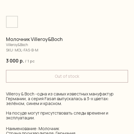
Молочник Villeroy&Boch
Villeroy&Boch
SKU:
MOL-FAS-B-M
3 000
р.
/
1 pc
Out of stock
Villeroy & Boch -одна из самых известных мануфактур
Германии, а серия Fasan выпускалась в 3-х цветах:
зелёном, синем и красном.
На посуде могут присутствовать следы времени и
эксплуатации.
Наименование: Молочник
Страна производителя: Германия