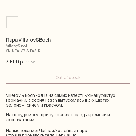
Пара Villeroy&Boch
Villeroy&Boch
SKU:
PA-VB-S-FAS-R
3 600
р.
/
1 pc
Out of stock
Villeroy & Boch -одна из самых известных мануфактур
Германии, а серия Fasan выпускалась в 3-х цветах:
зелёном, синем и красном.
На посуде могут присутствовать следы времени и
эксплуатации.
Наименование: Чайная/кофейная пара
Страна производителя: Германия