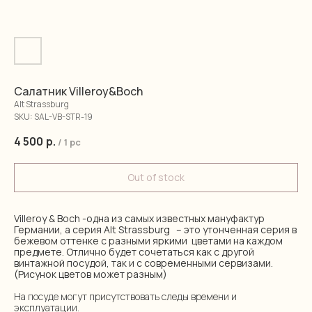
Салатник Villeroy&Boch
Alt Strassburg
SKU:
SAL-VB-STR-19
4 500
р.
/
1 pc
Out of stock
Villeroy & Boch -одна из самых известных мануфактур
Германии, а серия Alt Strassburg – это утонченная серия в
бежевом оттенке с разными яркими цветами на каждом
предмете. Отлично будет сочетаться как с другой
винтажной посудой, так и с современными сервизами.
(Рисунок цветов может разным)
На посуде могут присутствовать следы времени и
эксплуатации.