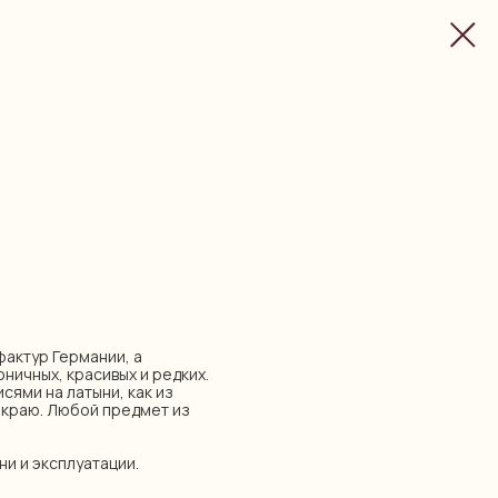
уфактур Германии, а
оничных, красивых и редких.
сями на латыни, как из
о краю. Любой предмет из
ни и эксплуатации.