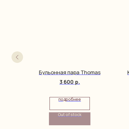
Бульонная пара Thomas
3 600
р.
упить
подробнее
Out of stock