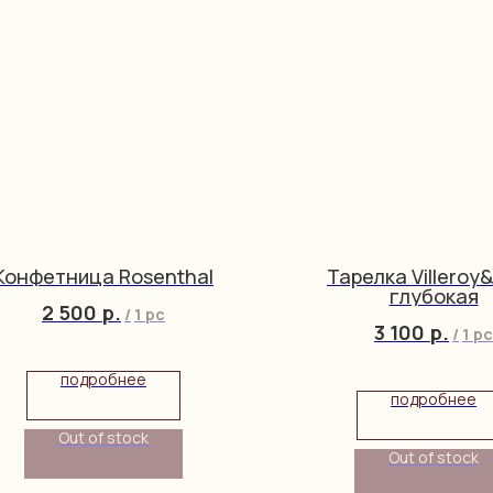
Конфетница Rosenthal
Тарелка Villeroy
глубокая
2 500
р.
/
1 pc
3 100
р.
/
1 pc
подробнее
подробнее
Out of stock
Out of stock