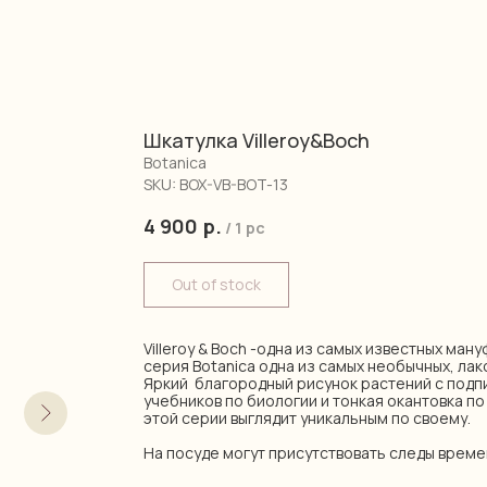
Шкатулка Villeroy&Boch
Botanica
SKU:
BOX-VB-BOT-13
4 900
р.
/
1 pc
Out of stock
Villeroy & Boch -одна из самых известных ман
серия Botanica одна из самых необычных, лак
Яркий благородный рисунок растений с подпи
учебников по биологии и тонкая окантовка п
этой серии выглядит уникальным по своему.
На посуде могут присутствовать следы време