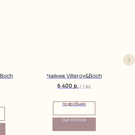
&Boch
Чайник Villeroy&Boch
6 400
р.
/
1 pc
подробнее
Out of stock