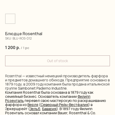
Блюдце Rosenthal
SKU:
BLU-ROS-D12
1 200
р.
/
1 pc
Out of stock
Rosenthal
— известный немецкий производитель фарфора
и предметов домашнего обихода. Предприятие основано в
1879 году, в 2009 году компания была продана итальянской
группе
Sambonet Paderno Industrie
.
Компания Rosenthal была основана в 1879 году как
семейный бизнес. Основатель компании
Филипп
Розенталь
перевел свою мастерскую по раскрашиванию
фарфора из
Верля
(
Северный Рейн-Вестфалия
) в
Эркершрейт (
Зельб
,
Бавария
). В 1897 году Филипп
Розенталь основал компании Bauer, Rosenthal & Co.