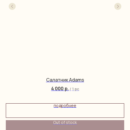
Салатник Adams
4 000
р.
/
1 pc
подробнее
Out of stock