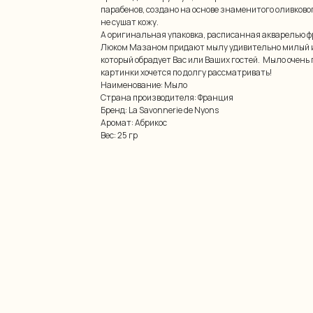
парабенов, создано на основе знаменитого оливковог
не сушат кожу.
А оригинальная упаковка, расписанная акварелью 
Люком Мазаном придают мылу удивительно милый и
который обрадует Вас или Ваших гостей. Мыло очень 
картинки хочется по долгу рассматривать!
Наименование: Мыло
Страна производителя: Франция
Бренд: La Savonnerie de Nyons
Аромат: Абрикос
Вес: 25 гр