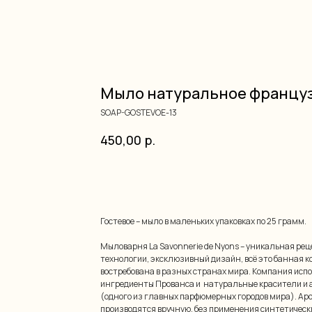
Мыло натуральное францу
SOAP-GOSTEVOE-13
450,00
р.
добавить в корзину
Гостевое – мыло в маленьких упаковках по 25 грамм.
Мыловарня La Savonnerie de Nyons – уникальная ре
технологии, эксклюзивный дизайн, всё это банная к
востребована в разных странах мира. Компания исп
ингредиенты Прованса и натуральные красители и 
(одного из главных парфюмерных городов мира). Ар
производятся вручную, без применения синтетически