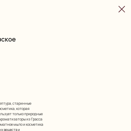
зское
цептура, старинные
осметика, которая
ользует только природные
ароматизаторы из Грасса
оматное мыло и косметика
х веществ и