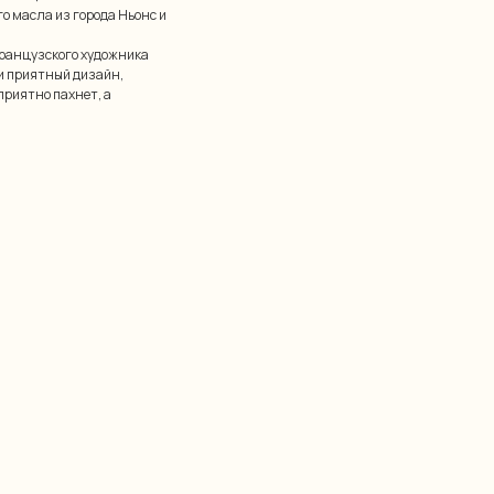
о масла из города Ньонс и
французского художника
 приятный дизайн,
приятно пахнет, а