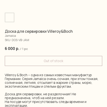
Доска для сервировки Villeroy&Boch
Jamaica
SKU:
DOS-VB-JAM
6 000
р.
/
1 pc
Out of stock
Villeroy & Boch – одна из самых известных мануфактур
Германии. Серия Jamaica очень сочная, при этом тонкая,
солнечная, летняя, отсылает в жаркие страны, морю,
экзотическим птицам и спелым фруктам.
Доска для сервировки, не разделочная! Не
предназначена, чтоб на ней резали.
На посуде могут присутствовать следы времени и
эксплуатации.