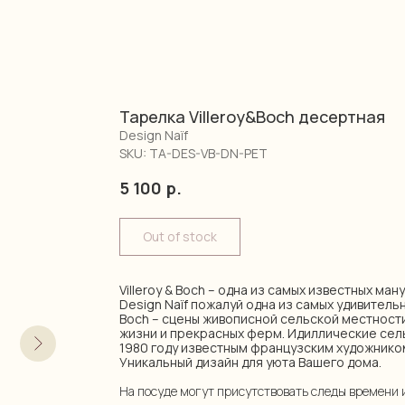
Тарелка Villeroy&Boch десертная
Design Naïf
SKU:
TA-DES-VB-DN-PET
5 100
р.
Out of stock
Villeroy & Boch – одна из самых известных ма
Design Naïf пожалуй одна из самых удивительны
Boch – сцены живописной сельской местност
жизни и прекрасных ферм. Идиллические сел
1980 году известным французским художник
Уникальный дизайн для уюта Вашего дома.
На посуде могут присутствовать следы времени 