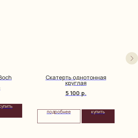
&Boch
Скатерть однотонная
круглая
c
5 100
р.
купить
подробнее
купить