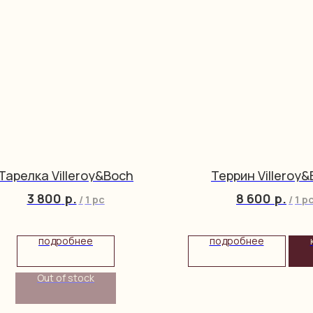
Тарелка Villeroy&Boch
Террин Villeroy
3 800
р.
8 600
р.
/
1 pc
/
1 p
подробнее
подробнее
Out of stock