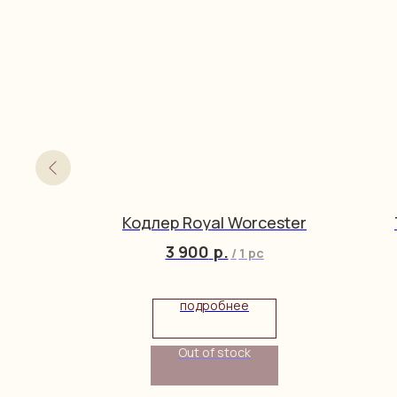
 Sons
Кодлер Royal Worcester
3 900
р.
/
1 pc
подробнее
Out of stock