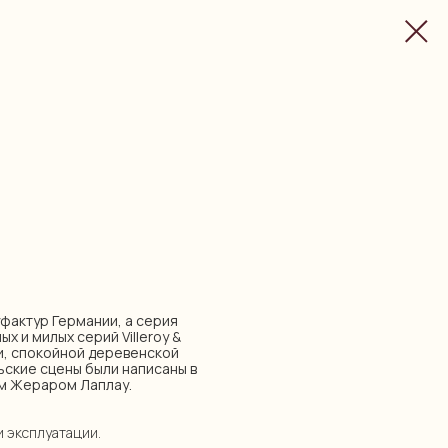
нуфактур Германии, а серия
х и милых серий Villeroy &
и, спокойной деревенской
ьские сцены были написаны в
ом Жераром Лаплау.
и эксплуатации.