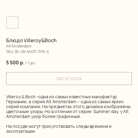
Блюдо Villeroy&Boch
Alt Amsterdam
SKU:
BL-VB-AMST-3116-S
5 500
р.
/
1 pc
Out of stock
Villeroy & Boch -одна из самых известных мануфактур
Германии, а серия Alt Amsterdam – одна из самых ярких
серий компании. На предметах этого дизайна изображены
цветочные узоры. Но в отличии от серии Summer day, у Alt
Amsterdam узор более графичный.
На посуде могут присутствовать следы времени и
эксплуатации.