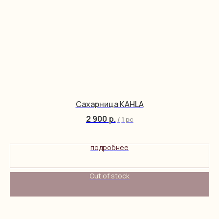
Сахарница KAHLA
2 900
р.
/
1 pc
подробнее
Out of stock