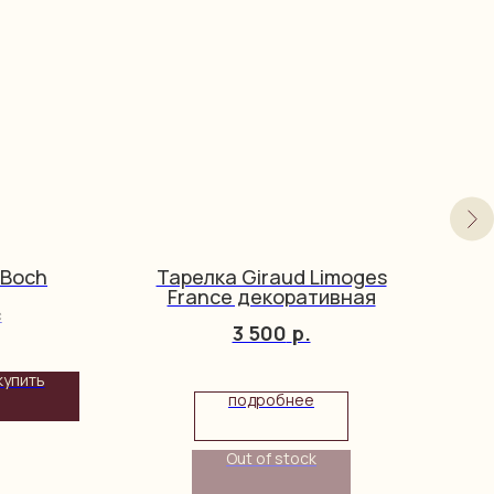
&Boch
Тарелка Giraud Limoges
С
France декоративная
c
3 500
р.
купить
подробнее
Out of stock