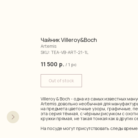
Чайник Villeroy&Boch
Artemis
SKU:
TEA-VB-ART-21-1L
11 500
р.
/
1 pc
Out of stock
Villeroy & Boch - одна из самых известных ма
Artemis довольно необычная для мануфактур
на предмета цветочные узоры, графичные, пей
эта серия тёмная, с чёрным рисунком с охот
кружки прямая, не такая тонкая как в других с
На посуде могут присутствовать следы време