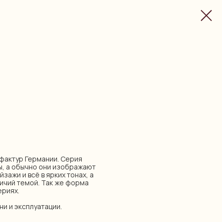
нуфактур Германии. Серия
ы, а обычно они изображают
зажи и всё в ярких тонах, а
ничий темой. Так же форма
ериях.
ни и эксплуатации.