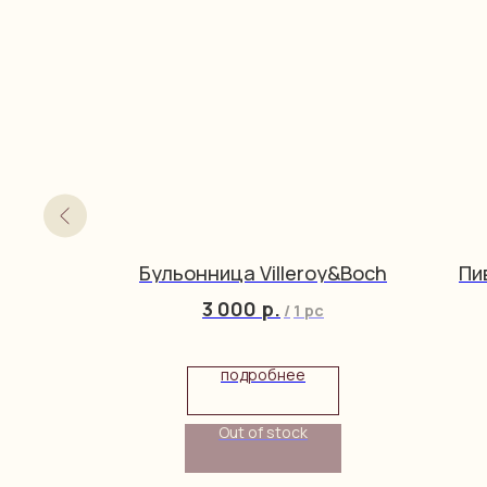
ая
Бульонница Villeroy&Boch
Пи
3 000
р.
/
1 pc
упить
подробнее
Out of stock