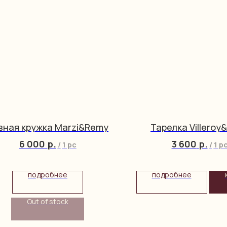
вная кружка Marzi&Remy
Тарелка Villeroy
6 000
р.
3 600
р.
/
1 pc
/
1 p
подробнее
подробнее
Out of stock