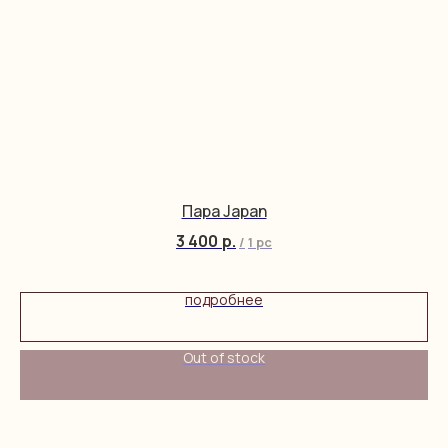
Пара Japan
3 400
р.
/
1 pc
подробнее
Out of stock