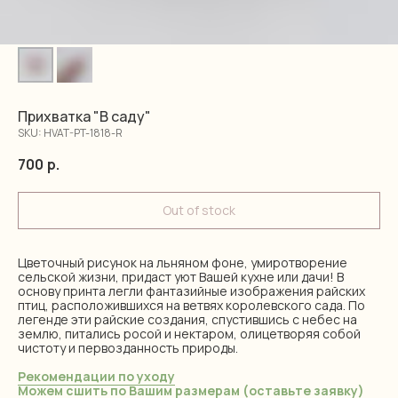
Прихватка "В саду"
SKU:
HVAT-PT-1818-R
700
р.
Out of stock
Цветочный рисунок на льняном фоне, умиротворение
сельской жизни, придаст уют Вашей кухне или дачи! В
основу принта легли фантазийные изображения райских
птиц, расположившихся на ветвях королевского сада. По
легенде эти райские создания, спустившись с небес на
землю, питались росой и нектаром, олицетворяя собой
чистоту и первозданность природы.
Рекомендации по уходу
Можем сшить по Вашим размерам (оставьте заявку)