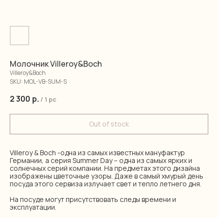
Молочник Villeroy&Boch
Villeroy&Boch
SKU:
MOL-VB-SUM-S
2 300
р.
/
1 pc
Out of stock
Villeroy & Boch -одна из самых известных мануфактур
Германии, а серия Summer Day – одна из самых ярких и
солнечных серий компании. На предметах этого дизайна
изображены цветочные узоры. Даже в самый хмурый день
посуда этого сервиза излучает свет и тепло летнего дня.
На посуде могут присутствовать следы времени и
эксплуатации.