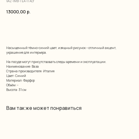
VAZ-IMB-TEA-ITALY
13000,00
р.
добавить в корзину
Насыщенный тёмно-синий цвет, изящный рисунок – отличный акцент,
украшение для интерьера.
На посуде могут присутствовать следы времени и эксплуатации.
Наименование: Ваза
Страна производителя: Италия
Цвет: Синий
Материал: Фарфор
Объём: -
Высота: 31 см
Вам так же может понравиться