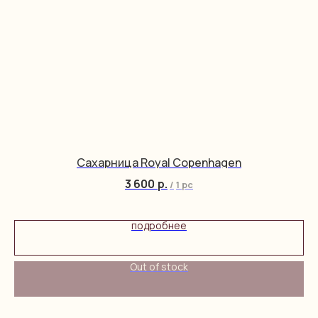
Сахарница Royal Copenhagen
3 600
р.
/
1 pc
подробнее
Out of stock