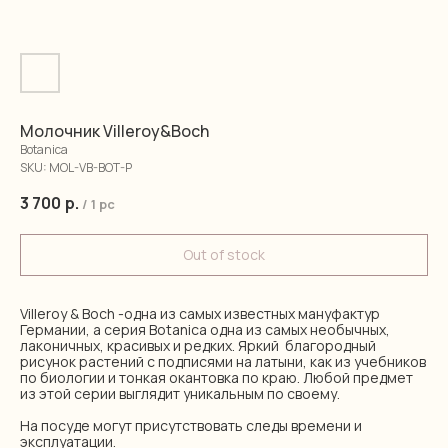
Молочник Villeroy&Boch
Botanica
SKU:
MOL-VB-BOT-P
3 700
р.
/
1 pc
Out of stock
Villeroy & Boch -одна из самых известных мануфактур
Германии, а серия Botanica одна из самых необычных,
лаконичных, красивых и редких. Яркий благородный
рисунок растений с подписями на латыни, как из учебников
по биологии и тонкая окантовка по краю. Любой предмет
из этой серии выглядит уникальным по своему.
На посуде могут присутствовать следы времени и
эксплуатации.