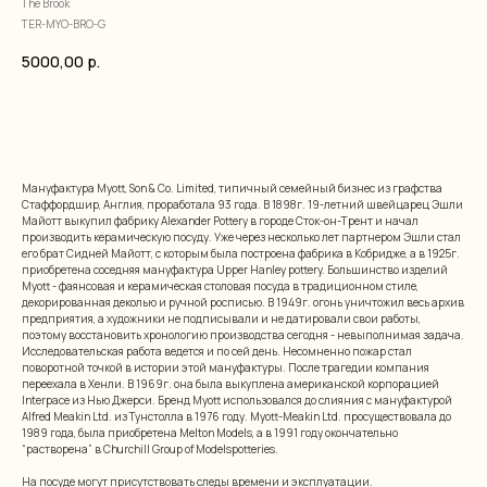
The Brook
TER-MYO-BRO-G
5000,00
р.
добавить в корзину
Мануфактура Myott, Son & Co. Limited, типичный семейный бизнес из графства
Стаффордшир, Англия, проработала 93 года. В 1898г. 19-летний швейцарец Эшли
Майотт выкупил фабрику Alexander Pottery в городе Сток-он-Трент и начал
производить керамическую посуду. Уже через несколько лет партнером Эшли стал
его брат Сидней Майотт, с которым была построена фабрика в Кобридже, а в 1925г.
приобретена соседняя мануфактура Upper Hanley pottery. Большинство изделий
Myott - фаянсовая и керамическая столовая посуда в традиционном стиле,
декорированная деколью и ручной росписью. В 1949г. огонь уничтожил весь архив
предприятия, а художники не подписывали и не датировали свои работы,
поэтому восстановить хронологию производства сегодня - невыполнимая задача.
Исследовательская работа ведется и по сей день. Несомненно пожар стал
поворотной точкой в истории этой мануфактуры. После трагедии компания
переехала в Хенли. В 1969г. она была выкуплена американской корпорацией
Interpace из Нью Джерси. Бренд Myott использовался до слияния с мануфактурой
Alfred Meakin Ltd. из Тунстолла в 1976 году. Myott-Meakin Ltd. просуществовала до
1989 года, была приобретена Melton Models, а в 1991 году окончательно
“растворена” в Churchill Group of Modelspotteries.
На посуде могут присутствовать следы времени и эксплуатации.