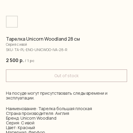
Тарелка Unicorn Woodland 28 см
Серия с ивой
SKU:
TA-PL-ENG-UNICWOO-IVA-28-R
2 500
р.
/
1 pc
Out of stock
На посуде могут присутствовать следы времени и
эксплуатации.
Наименование: Тарелка большая плоская
Страна производителя: Англия
Бренд: Unicorn Woodland
Серия: С ивой
Цвет: Красный
Материал: Фарфор