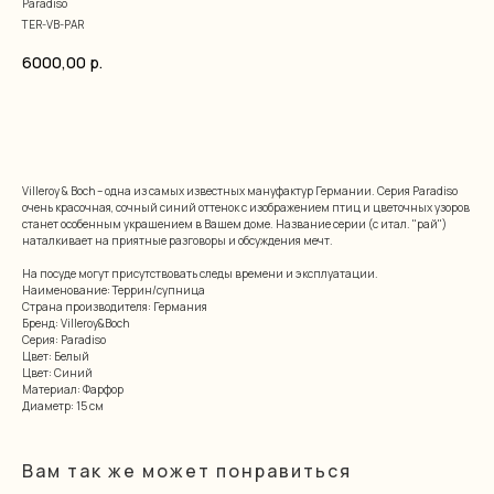
Paradiso
TER-VB-PAR
6000,00
р.
добавить в корзину
Villeroy & Boch – одна из самых известных мануфактур Германии. Серия Paradiso
очень красочная, сочный синий оттенок с изображением птиц и цветочных узоров
станет особенным украшением в Вашем доме. Название серии (с итал. "рай")
наталкивает на приятные разговоры и обсуждения мечт.
На посуде могут присутствовать следы времени и эксплуатации.
Наименование: Террин/супница
Страна производителя: Германия
Бренд: Villeroy&Boch
Серия: Paradiso
Цвет: Белый
Цвет: Синий
Материал: Фарфор
Диаметр: 15 см
Вам так же может понравиться