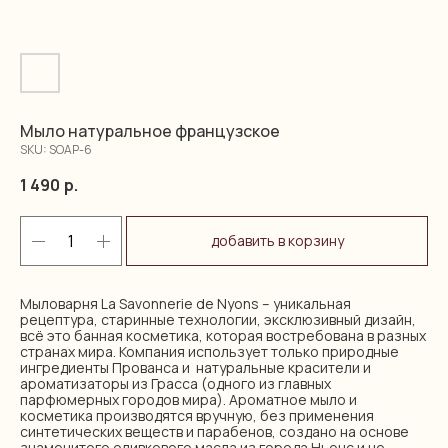
Мыло натуральное французское
SKU:
SOAP-6
1 490
р.
добавить в корзину
Мыловарня La Savonnerie de Nyons – уникальная
рецептура, старинные технологии, эксклюзивный дизайн,
всё это банная косметика, которая востребована в разных
странах мира. Компания использует только природные
ингредиенты Прованса и натуральные красители и
ароматизаторы из Грасса (одного из главных
парфюмерных городов мира). Ароматное мыло и
косметика производятся вручную, без применения
синтетических веществ и парабенов, создано на основе
знаменитого оливкового масла из города Ньонс и не