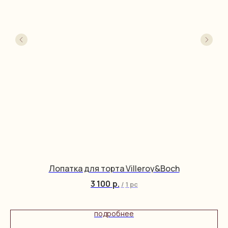
Лопатка для торта Villeroy&Boch
3 100
р.
/
1 pc
подробнее