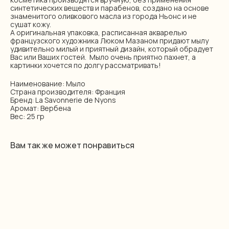
синтетических веществ и парабенов, создано на основе
знаменитого оливкового масла из города Ньонс и не
сушат кожу.
А оригинальная упаковка, расписанная акварелью
французского художника Люком Мазаном придают мылу
удивительно милый и приятный дизайн, который обрадует
Вас или Ваших гостей. Мыло очень приятно пахнет, а
картинки хочется по долгу рассматривать!
Наименование: Мыло
Страна производителя: Франция
Бренд: La Savonnerie de Nyons
Аромат: Вербена
Вес: 25 гр
Вам так же может понравиться