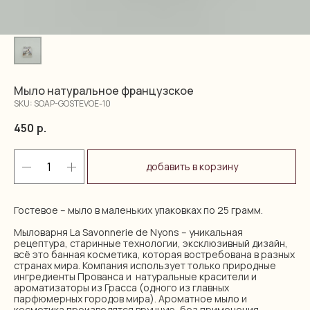
Мыло натуральное французское
SKU:
SOAP-GOSTEVOE-10
450
р.
добавить в корзину
Гостевое – мыло в маленьких упаковках по 25 грамм.
Мыловарня La Savonnerie de Nyons – уникальная
рецептура, старинные технологии, эксклюзивный дизайн,
всё это банная косметика, которая востребована в разных
странах мира. Компания использует только природные
ингредиенты Прованса и натуральные красители и
ароматизаторы из Грасса (одного из главных
парфюмерных городов мира). Ароматное мыло и
косметика производятся вручную, без применения