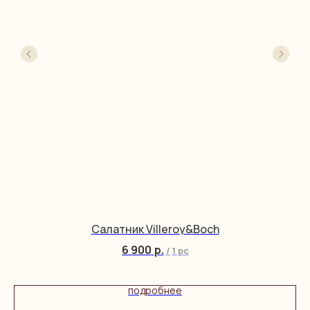
Салатник Villeroy&Boch
6 900
р.
/
1 pc
подробнее