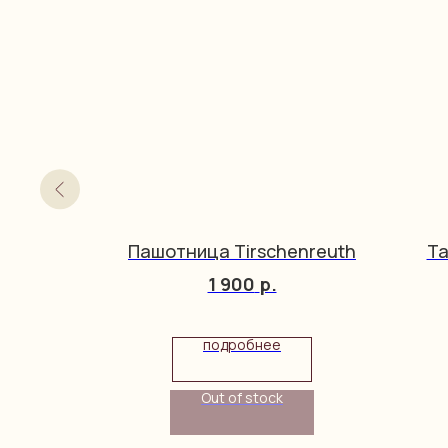
Пашотница Tirschenreuth
Та
1 900
р.
подробнее
Out of stock