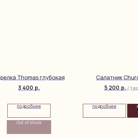
релка Thomas глубокая
Салатник Churc
3 400
р.
5 200
р.
/
1 p
подробнее
подробнее
Out of stock