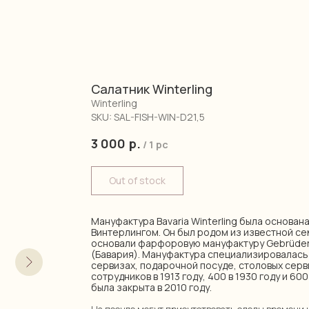
Салатник Winterling
Winterling
SKU:
SAL-FISH-WIN-D21,5
3 000
р.
/
1 pc
Out of stock
Мануфактура Bavaria Winterling была основана
Винтерлингом. Он был родом из известной се
основали фарфоровую мануфактуру Gebrüder 
(Бавария). Мануфактура специализировалась
сервизах, подарочной посуде, столовых серв
сотрудников в 1913 году, 400 в 1930 году и 60
была закрыта в 2010 году.