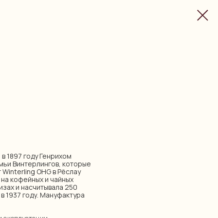
 в 1897 году Генрихом
мьи Винтерлингов, которые
Winterling OHG в Рёслау
 на кофейных и чайных
изах и насчитывала 250
0 в 1937 году. Мануфактура