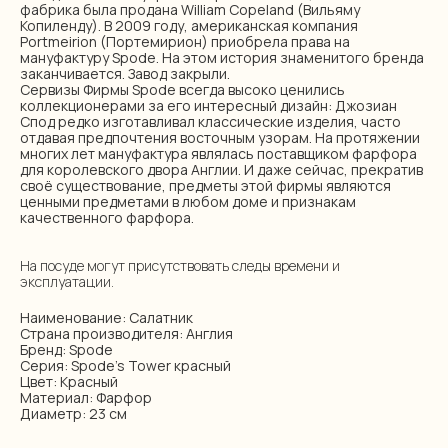
фабрика была продана William Copeland (Вильяму
Копиленду). В 2009 году, американская компания
Portmeirion (Портемирион) приобрела права на
мануфактуру Spode. На этом история знаменитого бренда
заканчивается. Завод закрыли.
Сервизы Фирмы Spode всегда высоко ценились
коллекционерами за его интересный дизайн: Джозиан
Спод редко изготавливал классические изделия, часто
отдавая предпочтения восточным узорам. На протяжении
многих лет мануфактура являлась поставщиком фарфора
для королевского двора Англии. И даже сейчас, прекратив
своё существование, предметы этой фирмы являются
ценными предметами в любом доме и признакам
качественного фарфора.
На посуде могут присутствовать следы времени и
эксплуатации.
Наименование: Салатник
Страна производителя: Англия
Бренд: Spode
Серия: Spode's Tower красный
Цвет: Красный
Материал: Фарфор
Диаметр: 23 см