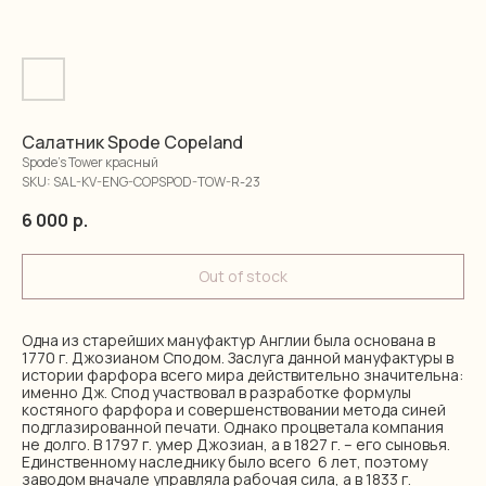
Салатник Spode Copeland
Spode's Tower красный
SKU:
SAL-KV-ENG-COPSPOD-TOW-R-23
6 000
р.
Out of stock
Одна из старейших мануфактур Англии была основана в
1770 г. Джозианом Сподом. Заслуга данной мануфактуры в
истории фарфора всего мира действительно значительна:
именно Дж. Спод участвовал в разработке формулы
костяного фарфора и совершенствовании метода синей
подглазированной печати. Однако процветала компания
не долго. В 1797 г. умер Джозиан, а в 1827 г. – его сыновья.
Единственному наследнику было всего 6 лет, поэтому
заводом вначале управляла рабочая сила, а в 1833 г.