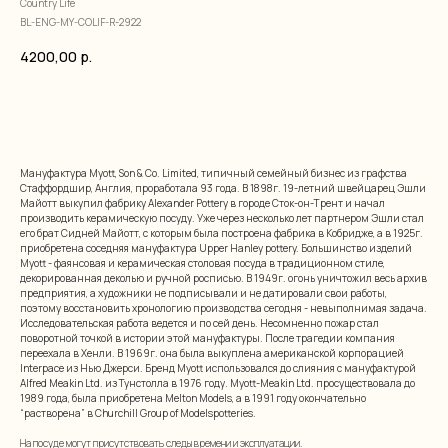
Country Life
BL-ENG-MY-COLIF-R-2922
4200,00
р.
добавить в корзину
Мануфактура Myott, Son & Co. Limited, типичный семейный бизнес из графства
Стаффордшир, Англия, проработала 93 года. В 1898г. 19-летний швейцарец Эшли
Майотт выкупил фабрику Alexander Pottery в городе Сток-он-Трент и начал
производить керамическую посуду. Уже через несколько лет партнером Эшли стал
его брат Сидней Майотт, с которым была построена фабрика в Кобридже, а в 1925г.
приобретена соседняя мануфактура Upper Hanley pottery. Большинство изделий
Myott - фаянсовая и керамическая столовая посуда в традиционном стиле,
декорированная деколью и ручной росписью. В 1949г. огонь уничтожил весь архив
предприятия, а художники не подписывали и не датировали свои работы,
поэтому восстановить хронологию производства сегодня - невыполнимая задача.
Исследовательская работа ведется и по сей день. Несомненно пожар стал
поворотной точкой в истории этой мануфактуры. После трагедии компания
переехала в Хенли. В 1969г. она была выкуплена американской корпорацией
Interpace из Нью Джерси. Бренд Myott использовался до слияния с мануфактурой
Alfred Meakin Ltd. из Тунстолла в 1976 году. Myott-Meakin Ltd. просуществовала до
1989 года, была приобретена Melton Models, а в 1991 году окончательно
“растворена” в Churchill Group of Modelspotteries.
На посуде могут присутствовать следы времени и эксплуатации.