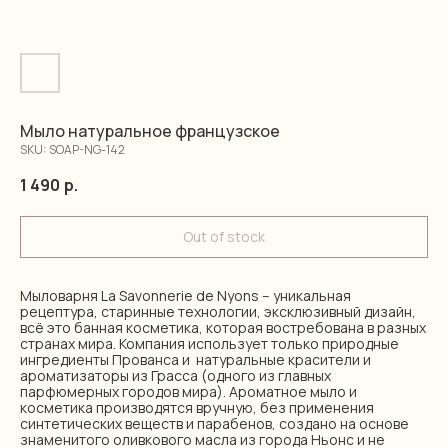
Мыло натуральное французское
SKU:
SOAP-NG-142
1 490
р.
Out of stock
Мыловарня La Savonnerie de Nyons – уникальная
рецептура, старинные технологии, эксклюзивный дизайн,
всё это банная косметика, которая востребована в разных
странах мира. Компания использует только природные
ингредиенты Прованса и натуральные красители и
ароматизаторы из Грасса (одного из главных
парфюмерных городов мира). Ароматное мыло и
косметика производятся вручную, без применения
синтетических веществ и парабенов, создано на основе
знаменитого оливкового масла из города Ньонс и не