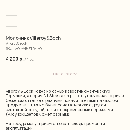
Молочник Villeroy&Boch
Villeroy&Boch
SKU:
MOL-VB-STR-L-G
4 200
р.
/
1 pc
Out of stock
Villeroy & Boch -одна из самых известных мануфактур
Германии, а серия Alt Strassburg – это утонченная серия в
бежевом оттенке с разными яркими цветами на каждом
предмете. Отлично будет сочетаться как с другой
винтажной посудой, так и с современными сервизами.
(Рисунок цветов может разным)
На посуде могут присутствовать следы времени и
эксплуатации.