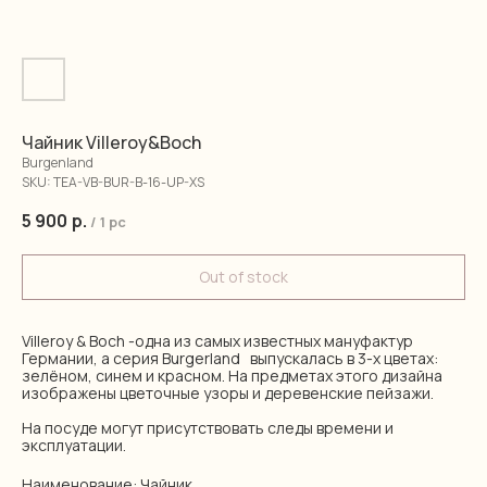
Чайник Villeroy&Boch
Burgenland
SKU:
TEA-VB-BUR-B-16-UP-XS
5 900
р.
/
1 pc
Out of stock
Villeroy & Boch -одна из самых известных мануфактур
Германии, а серия Burgerland выпускалась в 3-х цветах:
зелёном, синем и красном. На предметах этого дизайна
изображены цветочные узоры и деревенские пейзажи.
На посуде могут присутствовать следы времени и
эксплуатации.
Наименование: Чайник