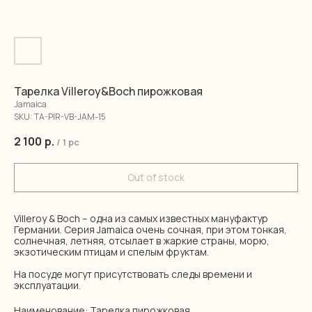
Тарелка Villeroy&Boch пирожковая
Jamaica
SKU:
TA-PIR-VB-JAM-15
2 100
р.
/
1 pc
Out of stock
Villeroy & Boch – одна из самых известных мануфактур
Германии. Серия Jamaica очень сочная, при этом тонкая,
солнечная, летняя, отсылает в жаркие страны, морю,
экзотическим птицам и спелым фруктам.
На посуде могут присутствовать следы времени и
эксплуатации.
Наименование: Тарелка пирожковая