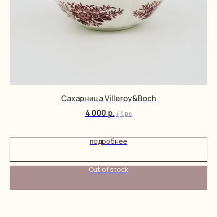
Сахарница Villeroy&Boch
4 000
р.
/
1 pc
подробнее
Out of stock