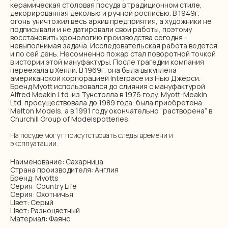
керамическая столовая посуда в традиционном стиле,
декорированная деколью и ручной росписью. В 1949г.
огонь уничтожил весь архив предприятия, а художники не
подписывали и не датировали свои работы, поэтому
восстановить хронологию производства сегодня -
невыполнимая задача. Исследовательская работа ведется
и по сей день. Несомненно пожар стал поворотной точкой
в истории этой мануфактуры. После трагедии компания
переехала в Хенли. В 1969г. она была выкуплена
американской корпорацией Interpace из Нью Джерси.
Бренд Myott использовался до слияния с мануфактурой
Alfred Meakin Ltd. из Тунстолла в 1976 году. Myott-Meakin
Ltd. просуществовала до 1989 года, была приобретена
Melton Models, а в 1991 году окончательно “растворена” в
Churchill Group of Modelspotteries.
На посуде могут присутствовать следы времени и
эксплуатации.
Наименование: Сахарница
Страна производителя: Англия
Бренд: Myotts
Серия: Country Life
Серия: Охотничья
Цвет: Серый
Цвет: Разноцветный
Материал: Фаянс