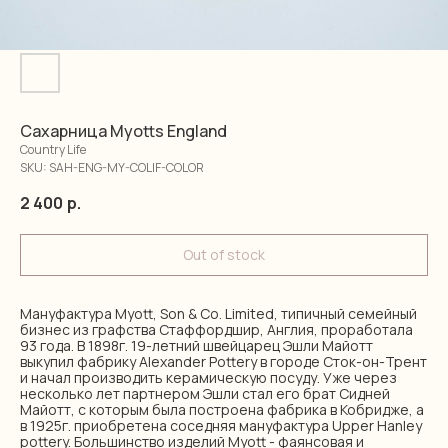
Сахарница Myotts England
Country Life
SKU:
SAH-ENG-MY-COLIF-COLOR
2 400
р.
Out of stock
Мануфактура Myott, Son & Co. Limited, типичный семейный
бизнес из графства Стаффордшир, Англия, проработала
93 года. В 1898г. 19-летний швейцарец Эшли Майотт
выкупил фабрику Alexander Pottery в городе Сток-он-Трент
и начал производить керамическую посуду. Уже через
несколько лет партнером Эшли стал его брат Сидней
Майотт, с которым была построена фабрика в Кобридже, а
в 1925г. приобретена соседняя мануфактура Upper Hanley
pottery. Большинство изделий Myott - фаянсовая и