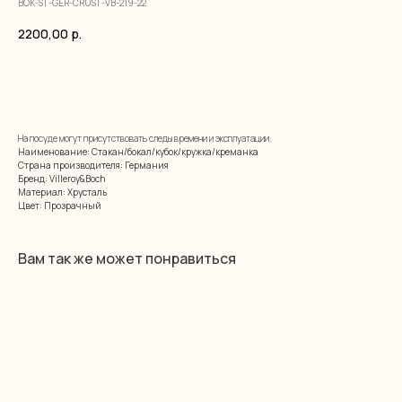
BOK-ST-GER-CRUST-VB-219-22
2200,00
р.
добавить в корзину
На посуде могут присутствовать следы времени и эксплуатации.
Наименование: Стакан/бокал/кубок/кружка/креманка
Страна производителя: Германия
Бренд: Villeroy&Boch
Материал: Хрусталь
Цвет: Прозрачный
Вам так же может понравиться