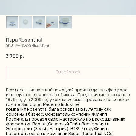
Пара Rosenthal
SKU:
PA-ROS-SNEZINKI-B
3 700
р.
Out of stock
Rosenthal
— известный немецкий производитель фарфора
и предметов домашнего обихода. Предприятие основано в
1879 году, в 2009 году компания была продана итальянской
группе
Sambonet Paderno Industrie
.
Компания Rosenthal была основана в 1879 году как
семейный бизнес. Основатель компании
Филипп
Розенталь
перевел свою мастерскую по раскрашиванию
фарфора из
Верля
(
Северный Рейн-Вестфалия
) в
Эркершрейт (
Зельб
,
Бавария
). В 1897 году Филипп
Розенталь основал компании Bauer, Rosenthal & Co.