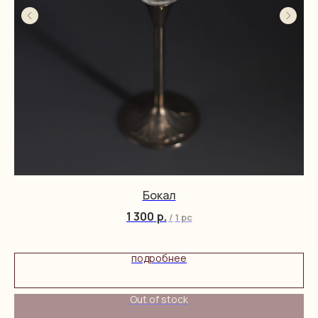
Бокал
1 300
р.
/
1 pc
подробнее
Out of stock