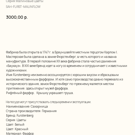
Серия Малиновые цветы
SAH-FURST-MALINFLOW
3000,00
р.
добавить в корзину
Фабрика была открыта в 1747 г. в Брауншвейге местным герцогом Карлом I.
Мастерская была сделана в замке Фюрстенберг, в честь которого и названа
мануфактура. В первой половине XX века фабрика стала частью движения
«Баухауз». В XXI веке бренд идет в ногу со временем и сотрудничает с известными
художниками.
Имя Fürstenberg неизменно ассоциируется с хорошим вкусом и образцовым
высококачественным фарфором. И хотя само производство давно переехало из
исторического здания, замок Фюрстенберг по-прежнему является местом
притяжения: здесь открыт музей фарфора.
Рифлёный фарфор. Крышку украшает груша.
На посуде могут присутствовать следы времени и эксплуатации.
Наименование: Сахарница
Страна производителя: Германия
Бренд: Furstenberg
Серия: Цветы
Цвет: Белый
Цвет: Красный
Материал: Фарфор