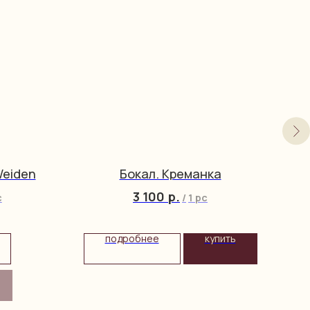
Weiden
Бокал. Креманка
3 100
р.
c
/
1 pc
подробнее
купить