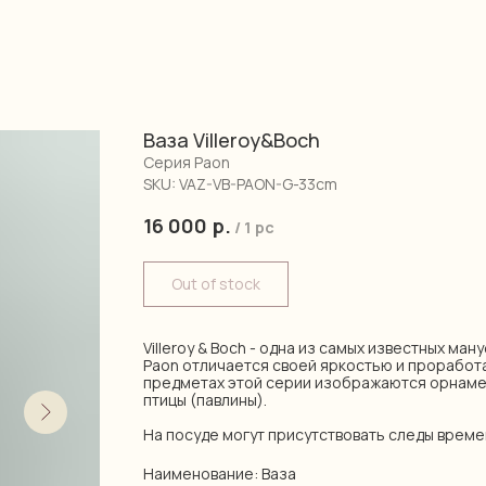
Ваза Villeroy&Boch
Серия Paon
SKU:
VAZ-VB-PAON-G-33cm
16 000
р.
/
1 pc
Out of stock
Villeroy & Boch - одна из самых известных ма
Paon отличается своей яркостью и проработ
предметах этой серии изображаются орнаме
птицы (павлины).
На посуде могут присутствовать следы време
Наименование: Ваза