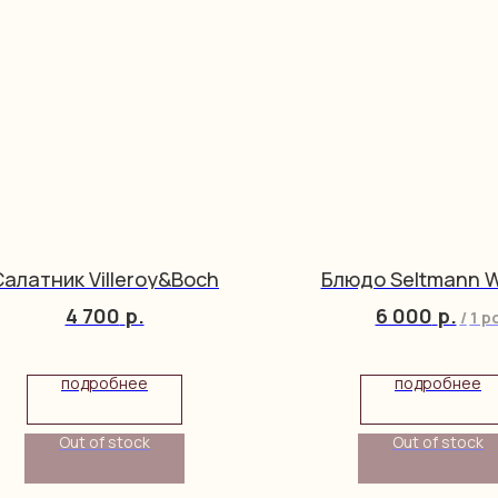
Салатник Villeroy&Boch
Блюдо Seltmann 
4 700
р.
6 000
р.
/
1 p
подробнее
подробнее
Out of stock
Out of stock