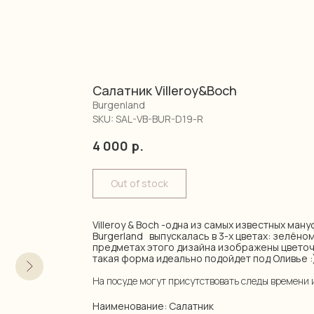
Салатник Villeroy&Boch
Burgenland
SKU:
SAL-VB-BUR-D19-R
4 000
р.
Out of stock
Villeroy & Boch -одна из самых известных ман
Burgerland выпускалась в 3-х цветах: зелёном
предметах этого дизайна изображены цветоч
такая форма идеально подойдет под Оливье :
На посуде могут присутствовать следы времени 
Наименование: Салатник