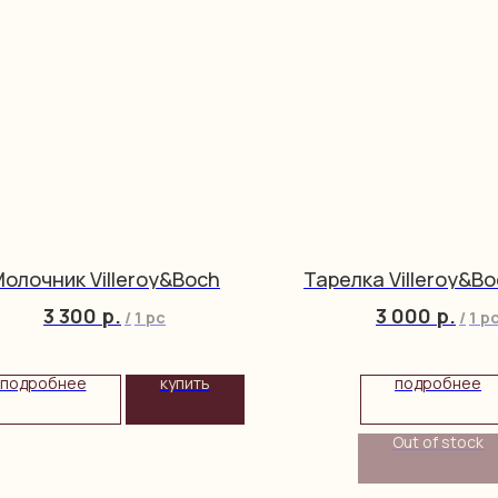
олочник Villeroy&Boch
Тарелка Villeroy&B
3 300
р.
3 000
р.
/
1 pc
/
1 p
подробнее
купить
подробнее
Out of stock