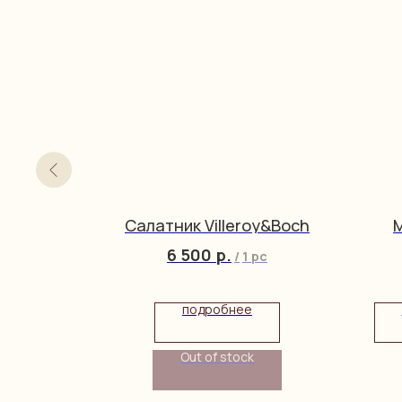
&Boch
Салатник Villeroy&Boch
М
6 500
р.
/
1 pc
подробнее
Out of stock