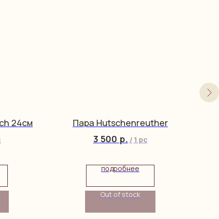
och 24см
Пара Hutschenreuther
3 500
р.
c
/
1 pc
подробнее
Out of stock