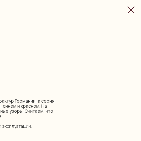
уфактур Германии, а серия
, синем и красном. На
ные узоры. Считаем, что
)
и эксплуатации.