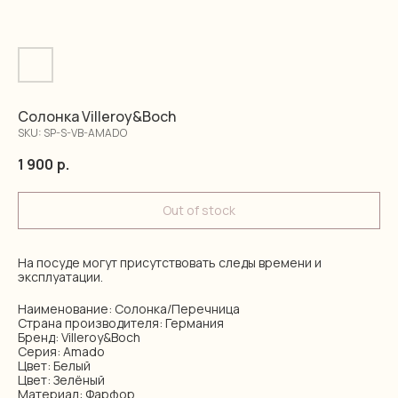
Солонка Villeroy&Boch
SKU:
SP-S-VB-AMADO
1 900
р.
Out of stock
На посуде могут присутствовать следы времени и
эксплуатации.
Наименование: Солонка/Перечница
Страна производителя: Германия
Бренд: Villeroy&Boch
Серия: Amado
Цвет: Белый
Цвет: Зелёный
Материал: Фарфор