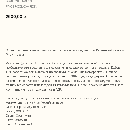
Охотничьи мотивы
PA-GER-COL-OH-RIDIN
2600,00
р.
добавить в корзину
Серия с охотничьями мотивами, нарисованными художником Иоганном Элиасом
Ридингером.
Развитию фаянсовой отрасли в Кольдице помогли залежи белой глины –
необходимого ингредиента для создания высококачественного продукта. Ещё до
1730 года её начали вывозить на различные немецкие мануфактуры. Начало
собственному производству здесь положено в 1804 году, когда фирма Thomsberger
& Hermann решила организовать здесь керамический завод. Но славу местному
фаянсу всё же составила продукция комбината VEB Porzellanwerk Colditz, ставшего
крупнейшим по выпуску фаянса в ГДР.
На посуде могут присутствовать следы времени и эксплуатации.
Наименование: Чайная/кофейная пара
Страна производителя: ГДР
Бренд: COLDITZ
Серия: Охотничья
Цвет: Бежевый
Цвет: Коричневый