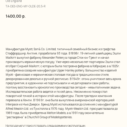
Old England
TA-DES-ENG-MY-OLDE-20,5-R
1400,00
р.
добавить в корзину
Мануфактура Myott, Son & Co. Limited, типичный семейный бизнес из графства
Стаффордшир, Англия, проработала 93 года. В 1898г. 19-летний швейцарец Эшли
Майотт выкупил фабрику Alexander Pottery в городе Сток-он-Трент и начал
производить керамическую посуду. Уже через несколько лет партнером Эшли стал
его брат Сидней Майотт, с которым была построена фабрика в Кобридже, а в 1925г.
приобретена соседняя мануфактура Upper Hanley pottery. Большинство изделий
Myott - фаянсовая и керамическая столовая посуда в традиционном стиле,
декорированная деколью и ручной росписью. В 1949г. огонь уничтожил весь архив
предприятия, а художники не подписывали и не датировали свои работы,
поэтому восстановить хронологию производства сегодня - невыполнимая задача.
Исследовательская работа ведется и по сей день. Несомненно пожар стал
поворотной точкой в истории этой мануфактуры. После трагедии компания
переехала в Хенли. В 1969г. она была выкуплена американской корпорацией
Interpace из Нью Джерси. Бренд Myott использовался до слияния с мануфактурой
Alfred Meakin Ltd. из Тунстолла в 1976 году. Myott-Meakin Ltd. просуществовала до
1989 года, была приобретена Melton Models, а в 1991 году окончательно
“растворена” в Churchill Group of Modelspotteries.
На посуде могут присутствовать следы времени и эксплуатации.