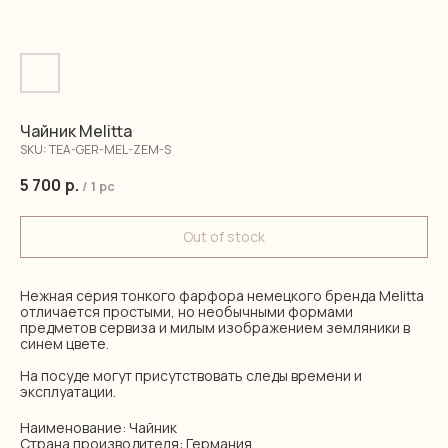
Чайник Melitta
SKU:
TEA-GER-MEL-ZEM-S
5 700
р.
/
1 pc
Out of stock
Нежная серия тонкого фарфора немецкого бренда Melitta
отличается простыми, но необычными формами
предметов сервиза и милым изображением земляники в
синем цвете.
На посуде могут присутствовать следы времени и
эксплуатации.
Наименование: Чайник
Страна производителя: Германия