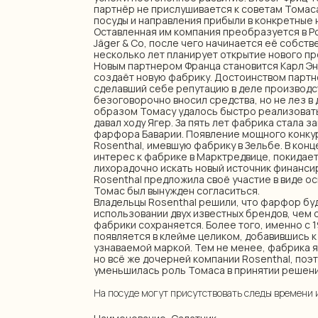
партнёр не прислушивается к советам Томас
посуды и направления прибыли в конкретные
Оставленная им компания преобразуется в Por
Jäger & Co, после чего начинается её собств
несколько лет планирует открытие нового пр
Новым партнером Франца становится Карл Энс
создаёт новую фабрику. Достоинством партнё
сделавший себе репутацию в деле производ
безоговорочно вносил средства, но не лез в
образом Томасу удалось быстро реализовать
давал ходу Ягер. За пять лет фабрика стала 
фарфора Баварии. Появление мощного конку
Rosenthal, имевшую фабрику в Зельбе. В конце
интерес к фабрике в Марктредвице, покидае
лихорадочно искать новый источник финансир
Rosenthal предложила своё участие в виде ос
Томас был вынужден согласиться.
Владельцы Rosenthal решили, что фарфор бу
использовании двух известных брендов, чем 
фабрики сохраняется. Более того, именно с 
появляется в клейме целиком, добавившись к 
узнаваемой маркой. Тем не менее, фабрика я
но всё же дочерней компании Rosenthal, поэ
уменьшилась роль Томаса в принятии решени
На посуде могут присутствовать следы времени 