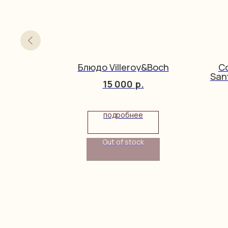
rauss
Блюдо Villeroy&Boch
С
nn
San
15 000
р.
подробнее
упить
Out of stock