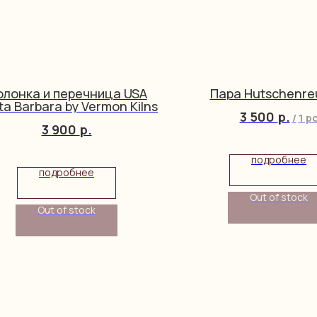
олонка и перечница USA
Пара Hutschenre
ta Barbara by Vermon Kilns
3 500
р.
/
1 p
3 900
р.
подробнее
подробнее
Out of stock
Out of stock