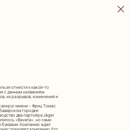
льзя отнести к какой-то
ная с данным названием
в, их разрывов, изменений и
 вокруг имени – Фриц Томас.
 баварском городке
водство два партнёра Jäger
лялось «Bavaria», но сами
 буквами. Компанию ждал
Томас покидает компанию. Его