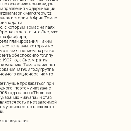
а по освоению новых видов
 направления модернизации.
zellanfabrik Marktredwitz,
енная история. А Фриц Томас
оизводства.
, с которым Томас на паях
рства стало то, что Энс, уже
ства фарфора,
 дела планирования. Таким
 все те планы, которым не
заметным явлением на рынке
рента обеспокоило группу
 1907 года Энс, утратив
т компанию. Томас начинает
ования. В 1908 году группа
новного акционера, на что
дет лучше продаваться при
одного, поэтому название
1908 года слово «Thomas»
указанию «Bavaria» и став
вляется хоть и независимой,
тому неизвестно насколько
й.
и эксплуатации.