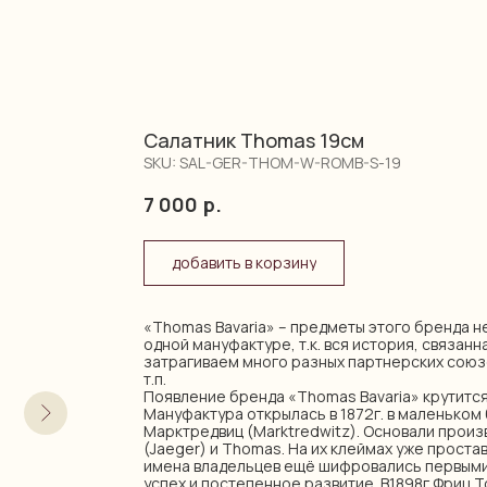
Салатник Thomas 19см
SKU:
SAL-GER-THOM-W-ROMB-S-19
7 000
р.
добавить в корзину
«Thomas Bavaria» – предметы этого бренда не
одной мануфактуре, т.к. вся история, связан
затрагиваем много разных партнерских союзо
т.п.
Появление бренда «Thomas Bavaria» крутится
Мануфактура открылась в 1872г. в маленьком
Марктредвиц (Marktredwitz). Основали произ
(Jaeger) и Thomas. На их клеймах уже простав
имена владельцев ещё шифровались первыми
успех и постепенное развитие. В1898г Фриц 