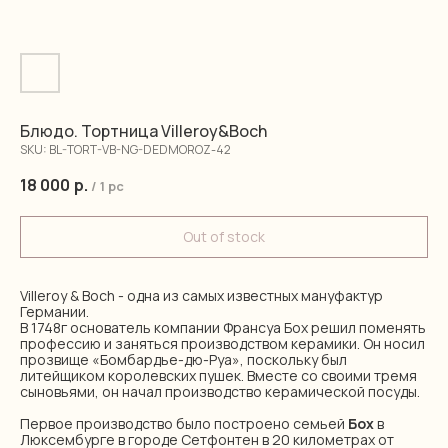
Блюдо. Тортница Villeroy&Boch
SKU:
BL-TORT-VB-NG-DEDMOROZ-42
18 000
р.
/
1 pc
Out of stock
Villeroy & Boch - одна из самых известных мануфактур
Германии.
В 1748г основатель компании Франсуа Бох решил поменять
профессию и заняться производством керамики. Он носил
прозвище «Бомбардье-дю-Руа», поскольку был
литейщиком королевских пушек. Вместе со своими тремя
сыновьями, он начал производство керамической посуды.
Первое производство было построено семьей
Бох
в
Люксембурге в городе Сетфонтен в 20 километрах от