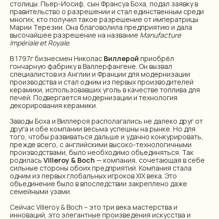
столицы. Пьер-Иосиф, сын Франсуа Боха, подал заявку в
правительство о разрешении и стал единственным среди
многих, кто получил такое разрешение от императрицы
Марии Терезии. Она благоволила предприятию и дала
высочайшее разрешение на название
Manufacture
Impériale et Royale
.
В 1797г бизнесмен Николас
Виллерой
приобрёл
гончарную фабрику в Валлерфангене. Он вызвал
специалистов из Англии и Франции для модернизации
производства и стал одним из первых производителей
керамики, использовавших уголь в качестве топлива для
печей. Подвергается модернизации и технология
декорирования керамики.
Заводы Боха и Виллероя располагались не далеко друг от
друга и обе компании весьма успешны на рынке. Но для
того, чтобы развиваться дальше и удачно конкурировать,
прежде всего, с английскими высоко-технологичными
производствами, было необходимо объединяться. Так
родилась
Villeroy & Boch
— компания, сочетающая в себе
сильные стороны обоих предприятий. Компания стала
одним из первых глобальных игроков XIX века. Это
объединение было в впоследствии закреплено даже
семейными узами.
Сейчас Villeroy & Boch – это три века мастерства и
инноваций, это элегантные произведения искусства и