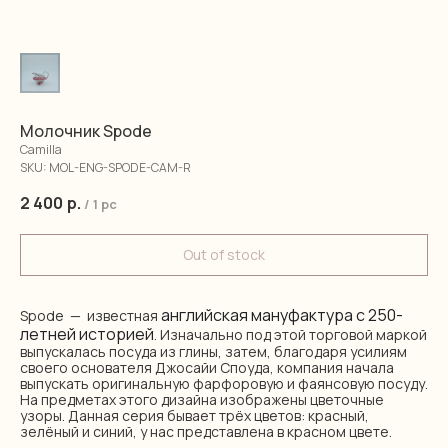
Молочник Spode
Camilla
SKU:
MOL-ENG-SPODE-CAM-R
2 400
р.
/
1 pc
Out of stock
английская мануфактура с 250-
Spode — известная
летней историей
. Изначально под этой торговой маркой
выпускалась посуда из глины, затем, благодаря усилиям
своего основателя Джосайи Споуда, компания начала
выпускать оригинальную фарфоровую и фаянсовую посуду.
На предметах этого дизайна изображены цветочные
узоры. Данная серия бывает трёх цветов: красный,
зелёный и синий, у нас представлена в красном цвете.