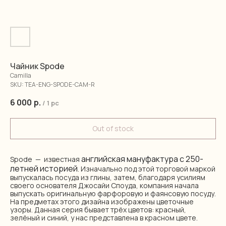
Чайник Spode
Camilla
SKU:
TEA-ENG-SPODE-CAM-R
6 000
р.
/
1 pc
Out of stock
английская мануфактура с 250-
Spode — известная
летней историей
. Изначально под этой торговой маркой
выпускалась посуда из глины, затем, благодаря усилиям
своего основателя Джосайи Споуда, компания начала
выпускать оригинальную фарфоровую и фаянсовую посуду.
На предметах этого дизайна изображены цветочные
узоры. Данная серия бывает трёх цветов: красный,
зелёный и синий, у нас представлена в красном цвете.