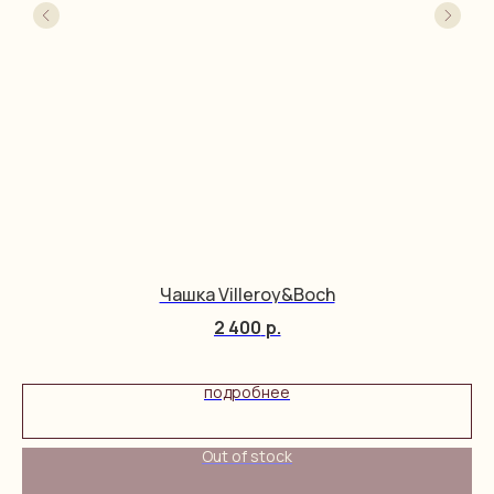
Чашка Villeroy&Boch
2 400
р.
подробнее
Out of stock