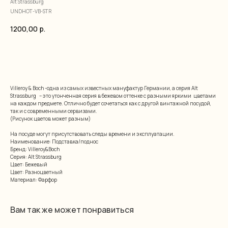
Alt Strassburg
UNDHOT-VB-STR
1200,00
р.
добавить в корзину
Villeroy & Boch -одна из самых известных мануфактур Германии, а серия Alt
Strassburg – это утонченная серия в бежевом оттенке с разными яркими цветами
на каждом предмете. Отлично будет сочетаться как с другой винтажной посудой,
так и с современными сервизами.
(Рисунок цветов может разным)
На посуде могут присутствовать следы времени и эксплуатации.
Наименование: Подставка/поднос
Бренд: Villeroy&Boch
Серия: Alt Strassburg
Цвет: Бежевый
Цвет: Разноцветный
Материал: Фарфор
Вам так же может понравиться